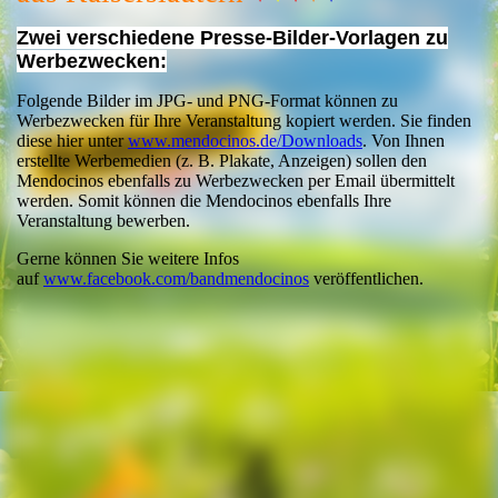
Zwei verschiedene Presse-Bilder-Vorlagen zu
Werbezwecken:
Folgende Bilder im JPG- und PNG-Format können zu
Werbezwecken für Ihre Veranstaltung kopiert werden. Sie finden
diese hier unter
www.mendocinos.de/Downloads
. Von Ihnen
erstellte Werbemedien (z. B. Plakate, Anzeigen) sollen den
Mendocinos ebenfalls zu Werbezwecken per Email übermittelt
werden. Somit können die Mendocinos ebenfalls Ihre
Veranstaltung bewerben.
Gerne können Sie weitere Infos
auf
www.facebook.com/bandmendocinos
veröffentlichen.