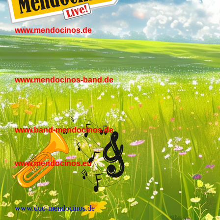
www.mendocinos.de
www.mendocinos-band.de
www.band-mendocinos.de
www.mendocinos.eu
www.duo-mendocinos.de