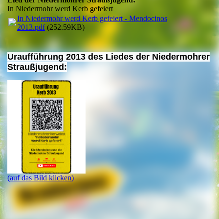
In Niedermohr werd Kerb gefeiert
In Niedermohr werd Kerb gefeiert - Mendocinos
2013.pdf
(252.59KB)
Uraufführung 2013 des Liedes der Niedermohrer
Straußjugend:
(auf das Bild klicken)