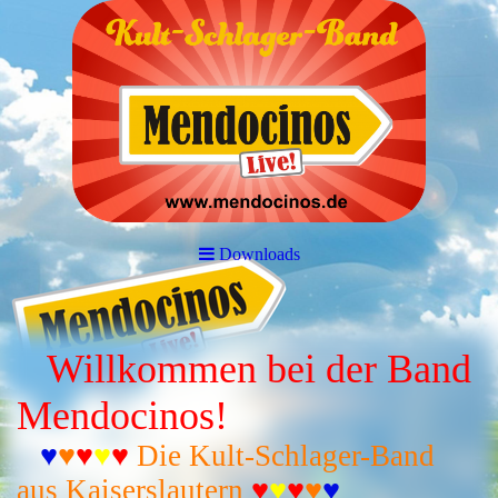
Downloads
Willkommen bei der Band
Mendocinos!
♥
♥
♥
♥
♥
Die Kult-Schlager-Band
aus Kaiserslautern
♥
♥
♥
♥
♥