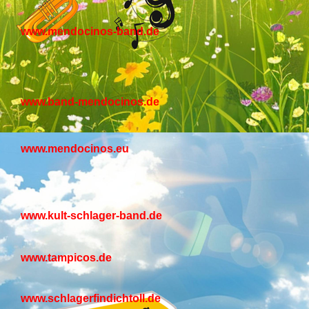
www.mendocinos-band.de
www.band-mendocinos.de
www.mendocinos.eu
www.kult-schlager-band.de
www.tampicos.de
www.schlagerfindichtoll.de