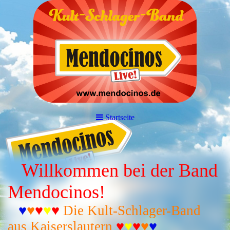
Startseite
Willkommen bei der Band
Mendocinos!
♥
♥
♥
♥
♥
Die Kult-Schlager-Band
aus Kaiserslautern
♥
♥
♥
♥
♥