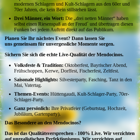
modernen Schlagern und Kult-Schlagern aus den 60er und
70er Jahren, die kein Bein stillstehen lässt.
Drei Männer, ein Wort:
Die „drei netten Männer“ haben
selbst einen Riesenspaß an der Freud´ und übertragen diesen
Funken bei jedem Auftritt direkt auf das Publikum.
Planen Sie Ihr nächstes Event? Dann lassen Sie
uns gemeinsam für unvergessliche Momente sorgen.
Sichern Sie sich die echte Live-Qualität der Mendocinos.
Volksfeste & Tradition:
Oktoberfest, Bayrischer Abend,
Frühschoppen, Kerwe, Dorffest, Fischerfest, Zeltfest.
Saisonale Highlights:
Silvesterparty, Fasching, Tanz in den
Mai, Vatertag.
Themen-Events:
Hüttengaudi, Kult-Schlager-Party, 70er-
Schlager-Party.
Ganz persönlich:
Ihre Privatfeier (Geburtstag, Hochzeit,
Jubiläum, Gartenparty).
Das Besondere an den Mendocinos?
Das ist das Qualitätsversprechen - 100% Live. Wir verzichten
auf unrealistischen Perfektionismus. Wir verzichten auf