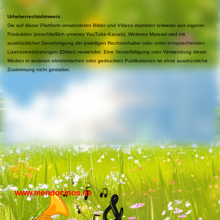
Urheberrechtshinweis
:
Die auf dieser Plattform verwendeten Bilder und Videos stammen teilweise aus eigener
Produktion (einschließlich unseres YouTube-Kanals). Weiteres Material wird mit
ausdrücklicher Genehmigung der jeweiligen Rechteinhaber oder unter entsprechenden
Lizenzvereinbarungen (Dritter) verwendet. Eine Vervielfältigung oder Verwendung dieser
Medien in anderen elektronischen oder gedruckten Publikationen ist ohne ausdrückliche
Zustimmung nicht gestattet.
www.mendocinos.de